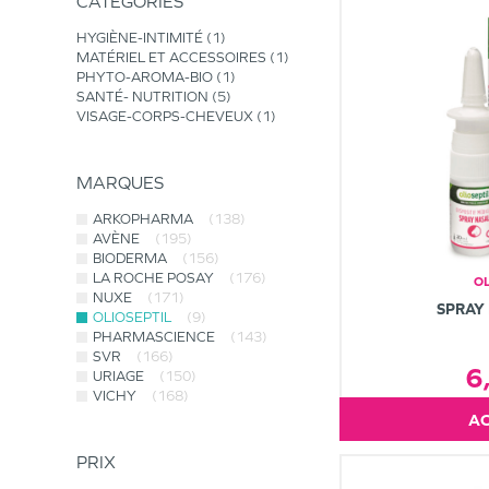
CATÉGORIES
HYGIÈNE-INTIMITÉ
1
MATÉRIEL ET ACCESSOIRES
1
PHYTO-AROMA-BIO
1
SANTÉ- NUTRITION
5
VISAGE-CORPS-CHEVEUX
1
MARQUES
ARKOPHARMA
(138)
AVÈNE
(195)
BIODERMA
(156)
LA ROCHE POSAY
(176)
OL
NUXE
(171)
SPRAY
OLIOSEPTIL
(9)
PHARMASCIENCE
(143)
SVR
(166)
6
URIAGE
(150)
VICHY
(168)
PRIX