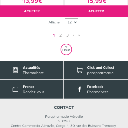
13,99€
15,99€
ACHETER
ACHETER
Afficher :
1
2
3
›
»
Haut
Actualités
Click and Collect
Pharmabest
parapharmacie
Prenez
Facebook
Rendez-vous
Pharmabest
CONTACT
Parapharmacie Aéroville
93290
Centre Commercial Aéroville, Cargo 4, 30 rue des Buissons
Tremblay-