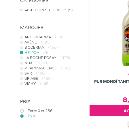
CATÉGORIES
VISAGE-CORPS-CHEVEUX
9
MARQUES
ARKOPHARMA
(138)
AVÈNE
(195)
BIODERMA
(156)
HEI POA
(9)
LA ROCHE POSAY
(176)
NUXE
(171)
PHARMASCIENCE
(143)
SVR
(166)
URIAGE
(150)
PUR MONOÏ TAHIT
VICHY
(168)
8
PRIX
Entre 0 et 25€
Tous