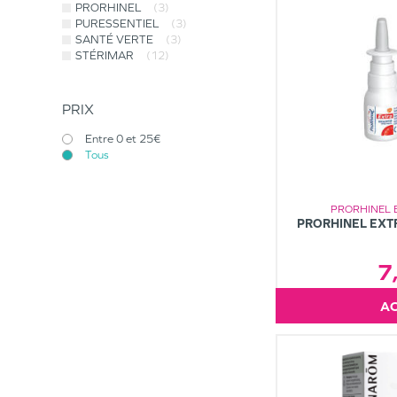
PRORHINEL
(3)
PURESSENTIEL
(3)
SANTÉ VERTE
(3)
STÉRIMAR
(12)
PRIX
Entre 0 et 25€
Tous
PRORHINEL 
PRORHINEL EXT
7