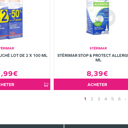
TÉRIMAR
STÉRIMAR
CHÉ LOT DE 2 X 100 ML
STÉRIMAR STOP & PROTECT ALLERGI
ML
1,99€
8,39€
ACHETER
ACHETER
1
2
3
4
5
6
›