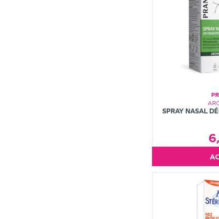
P
AR
SPRAY NASAL D
6