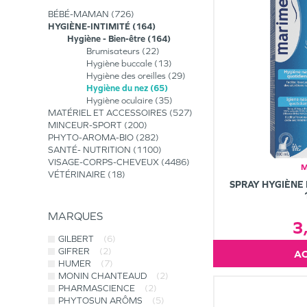
BÉBÉ-MAMAN
726
HYGIÈNE-INTIMITÉ
164
Hygiène - Bien-être
164
Brumisateurs
22
Hygiène buccale
13
Hygiène des oreilles
29
Hygiène du nez
65
Hygiène oculaire
35
MATÉRIEL ET ACCESSOIRES
527
MINCEUR-SPORT
200
PHYTO-AROMA-BIO
282
SANTÉ- NUTRITION
1100
VISAGE-CORPS-CHEVEUX
4486
M
VÉTÉRINAIRE
18
SPRAY HYGIÈNE
MARQUES
3
GILBERT
(6)
GIFRER
(2)
HUMER
(7)
MONIN CHANTEAUD
(2)
PHARMASCIENCE
(2)
PHYTOSUN ARÔMS
(5)