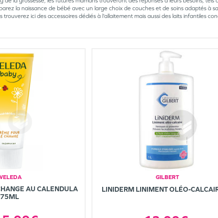
ng de la grossesse, les futures mamans trouveront des réponses à leurs besoins, tels 
parez la naissance de bébé avec un large choix de couches et de soins adaptés à sa p
 trouverez ici des accessoires dédiés à l’allaitement mais aussi des laits infantiles c
WELEDA
GILBERT
CHANGE AU CALENDULA
LINIDERM LINIMENT OLÉO-CALCAI
75ML