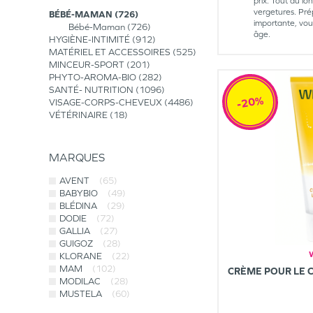
prix. Tout au lo
vergetures. Pré
BÉBÉ-MAMAN
726
importante, vous
Bébé-Maman
726
âge.
HYGIÈNE-INTIMITÉ
912
MATÉRIEL ET ACCESSOIRES
525
MINCEUR-SPORT
201
PHYTO-AROMA-BIO
282
SANTÉ- NUTRITION
1096
-20%
VISAGE-CORPS-CHEVEUX
4486
VÉTÉRINAIRE
18
MARQUES
AVENT
(65)
BABYBIO
(49)
BLÉDINA
(29)
DODIE
(72)
GALLIA
(27)
GUIGOZ
(28)
KLORANE
(22)
MAM
(102)
CRÈME POUR LE 
MODILAC
(28)
MUSTELA
(60)